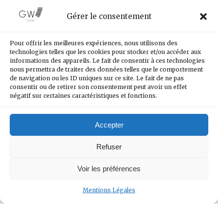
Gérer le consentement
Ghislain Walter - Magicien
Pour offrir les meilleures expériences, nous utilisons des
technologies telles que les cookies pour stocker et/ou accéder aux
informations des appareils. Le fait de consentir à ces technologies
nous permettra de traiter des données telles que le comportement
de navigation ou les ID uniques sur ce site. Le fait de ne pas
Pourquoi la magie ?
consentir ou de retirer son consentement peut avoir un effet
négatif sur certaines caractéristiques et fonctions.
Aujourd’hui, la magie est un formidable outil pour
Accepter
émerveiller vos publics, créer de l’attention et de
l’engagement autour de vos marques, fédérer
Refuser
des équipes, affirmer sa différence lors d’un
événement, présenter de l’innovation,
Voir les préférences
surprendre ses publics, émouvoir et époustoufler
les enfants et leurs familles. En un mot : c’est un
Mentions Légales
outil quasi MA-GI-QUE !