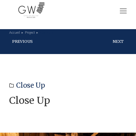
Accueil
Project
Close Up
Vous êtes ici :
PREVIOUS
NEXT
Close Up
Close Up