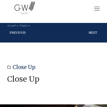
Accueil
Project
Close Up
Vous êtes ici :
PREVIOUS
NEXT
Close Up
Close Up